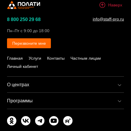
Полати
Наверх
info@staff-pro.ru
8 800 250 29 68
Пн–Пт с 9:00 до 18:00
Перезвоните мне
Главная
Услуги
Контакты
Частным лицам
Личный кабинет
О центрах
Учебные центры «ПОЛАТИ»
Программы
Преимущества работы с нами
Профессиональное обучение (рабочие профессии)
Порядок обучающего процесса
Монтажник строительных лесов и подмостей
Наша команда
Промышленный альпинист